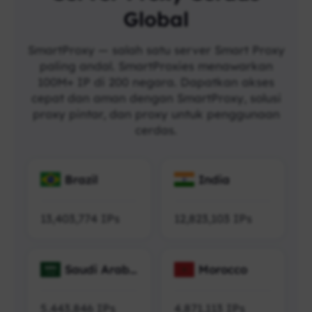
Global
SmartProxy — salah satu server Smart Proxy
paling andal. SmartProxies menawarkan
100M+ IP di 200 negara. Dapatkan akses
cepat dan aman dengan SmartProxy, solusi
proxy pintar, dan proxy untuk penggunaan
cerdas.
Brazil
India
13,403,774
IPs
12,823,103
IPs
Saudi Arabi
Morocco
a
5,443,846
IPs
4,871,113
IPs