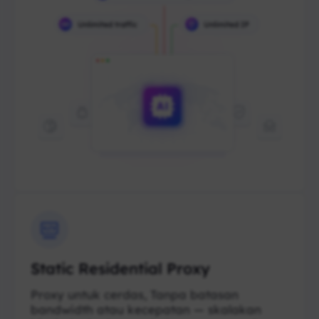
Static Residential Proxy
Proxy untuk cerdas, Tanpa batasan
bandwidth atau kecepatan — skalakan