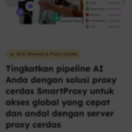
AI & Otomasi & Proxy Cerdas
Tingkatkan pipeline AI
Anda dengan solusi proxy
cerdas SmartProxy untuk
akses global yang cepat
dan andal dengan server
proxy cerdas