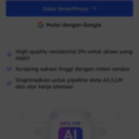
Coba SmartProxy
Mulai dengan Google
High-quality residential IPs untuk akses yang
stabil
Scraping sukses tinggi dengan rotasi cerdas
Dioptimalkan untuk pipeline data AI/LLM
dan alur kerja otomasi