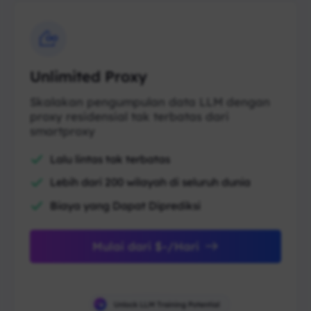
Unlimited Proxy
Skalakan pengumpulan data LLM dengan
proxy residensial tak terbatas dari
smartproxy
Lalu lintas tak terbatas
Lebih dari 200 wilayah di seluruh dunia
Biaya yang Dapat Diprediksi
Mulai dari $-/Hari