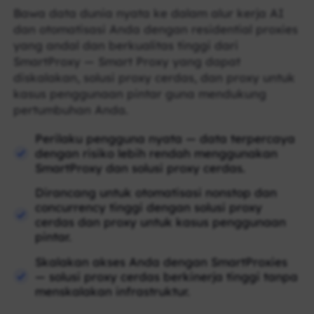
Bawa data dunia nyata ke dalam alur kerja AI
dan otomatisasi Anda dengan residential proxies
yang andal dan berkualitas tinggi dari
SmartProxy — Smart Proxy yang dapat
diskalakan, solusi proxy cerdas, dan proxy untuk
kasus penggunaan pintar guna mendukung
pertumbuhan Anda.
Perilaku pengguna nyata — data terpercaya
dengan risiko lebih rendah menggunakan
SmartProxy dan solusi proxy cerdas.
Dirancang untuk otomatisasi nonstop dan
concurrency tinggi dengan solusi proxy
cerdas dan proxy untuk kasus penggunaan
pintar.
Skalakan akses Anda dengan SmartProxies
— solusi proxy cerdas berkinerja tinggi tanpa
menskalakan infrastruktur.