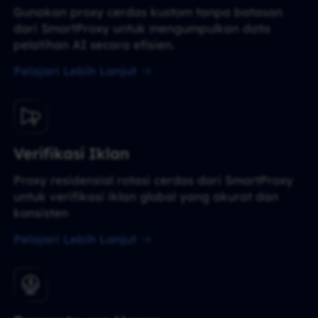
Gunakan proxy cerdas kustom tanpa batasan
dari SmartProxy untuk mengumpulkan data
pelatihan AI secara efisien.
Pelajari Lebih Lanjut
Verifikasi Iklan
Proxy residensial rotasi cerdas dari SmartProxy
untuk verifikasi iklan global yang akurat dan
konsisten
Pelajari Lebih Lanjut