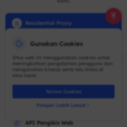
kami.
Residential Proxy
Gunakan Cookies
Unlimited Residential Proxy
Situs web ini menggunakan cookies untuk
meningkatkan pengalaman pengguna dan
menganalisis kinerja serta lalu lintas di
Long Acting ISP Proxy
situs kami.
Terima Cookies
Static Data Center Proxy
Pelajari Lebih Lanjut
API Pengikis Web