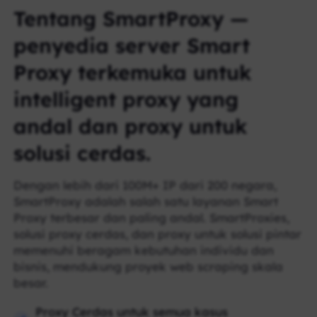
Tentang SmartProxy —
penyedia server Smart
Proxy terkemuka untuk
intelligent proxy yang
andal dan proxy untuk
solusi cerdas.
Dengan lebih dari 100M+ IP dari 200 negara,
SmartProxy adalah salah satu layanan Smart
Proxy terbesar dan paling andal. SmartProxies,
solusi proxy cerdas, dan proxy untuk solusi pintar
memenuhi beragam kebutuhan individu dan
bisnis, mendukung proyek web scraping skala
besar.
Proxy Cerdas untuk semua kasus