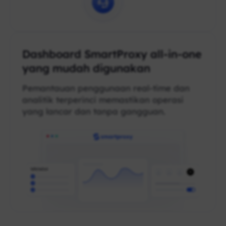
Dashboard SmartProxy all-in-one
yang mudah digunakan
Pemantauan penggunaan real-time dan
analitik terperinci memastikan operasi
yang lancar dan tanpa gangguan.