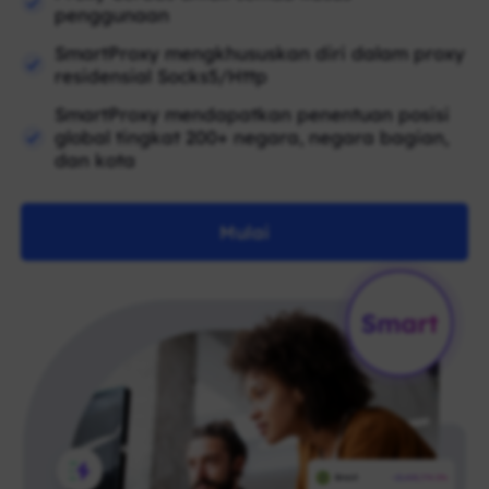
penggunaan
SmartProxy mengkhususkan diri dalam proxy
residensial Socks5/Http
SmartProxy mendapatkan penentuan posisi
global tingkat 200+ negara, negara bagian,
dan kota
Mulai