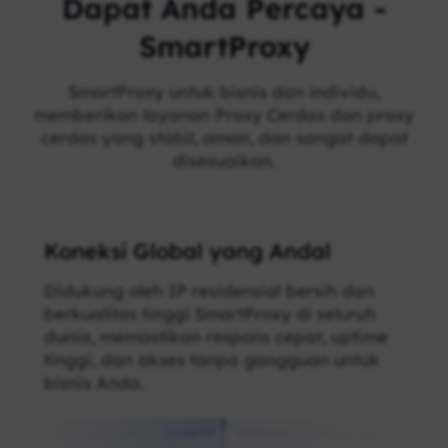
Dapat Anda Percaya -
SmartProxy
SmartProxy untuk bisnis dan individu,
memberikan layanan Proxy Cerdas dan proxy
cerdas yang stabil, aman, dan sangat dapat
disesuaikan.
Koneksi Global yang Andal
Didukung oleh IP residensial bersih dan
berkualitas tinggi SmartProxy di seluruh
dunia, memastikan respons cepat, uptime
tinggi, dan akses tanpa gangguan untuk
bisnis Anda.