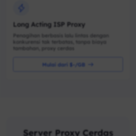
Long Acting ISP Proxy
Penagihan berbasis lalu lintas dengan
konkurensi tak terbatas, tanpa biaya
tambahan, proxy cerdas
Mulai dari $-/GB
Server Proxy Cerdas