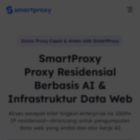
Solusi Proxy Cepat & Aman oleh SmartProxy
SmartProxy
Proxy Residensial
Berbasis AI &
Infrastruktur Data Web
Akses secepat kilat tingkat enterprise ke 100M+
IP residensial—dirancang untuk pengumpulan
data web yang andal dan alur kerja AI