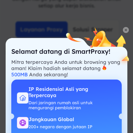
setiap alur kerja bisnis.
Layanan Proxy
Solusi Scraper
Selamat datang di SmartProxy!
Solusi Proxy Cepat & Besar
Mitra terpercaya Anda untuk browsing yang
aman! Klaim hadiah selamat datang
500MB
Anda sekarang!
IP Residensial Asli yang
Residential Proxy
Terpercaya
Intelligent proxies yang dirancang untuk
Dari jaringan rumah asli untuk
mengurangi pemblokiran
pengumpulan data yang lancar dan andal.
Jangkauan Global
Geolokasi gratis
200+ negara dengan jutaan IP
IP residensial asli