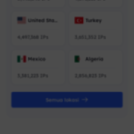
United Stat
Turkey
es
4,497,368
IPs
3,651,352
IPs
Mexico
Algeria
3,381,223
IPs
2,856,823
IPs
Semua lokasi