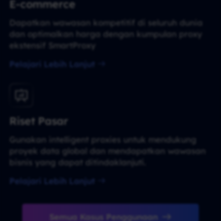
E-commerce
Dapatkan wawasan kompetitif di seluruh dunia
dan optimalkan harga dengan kumpulan proxy
ekstensif SmartProxy
Pelajari Lebih Lanjut
Riset Pasar
Gunakan intelligent proxies untuk mendukung
proyek data global dan mendapatkan wawasan
bisnis yang dapat ditindaklanjuti.
Pelajari Lebih Lanjut
Semua Kasus Penggunaan