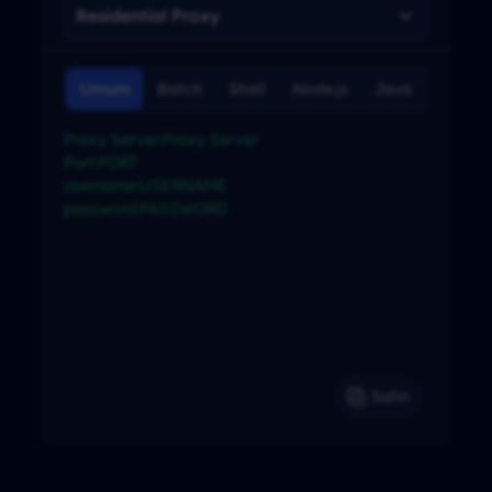
Umum
Batch
Shell
Node.js
Java
C#
Proxy Server:Proxy Server

Port:PORT

username:USERNAME

password:PASSWORD

Salin