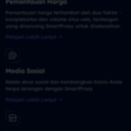
Pemantauan Harga
Pemantauan harga terhambat oleh dua faktor -
kompleksitas dan volume situs web, tantangan
yang dirancang SmartProxy untuk diselesaikan
Pelajari Lebih Lanjut
Media Sosial
Kelola akun sosial dan kembangkan bisnis Anda
tanpa larangan dengan SmartProxy
Pelajari Lebih Lanjut