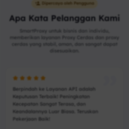
Dipercaya oleh Pengguna
Apa Kata Pelanggan Kami
SmartProxy untuk bisnis dan individu,
memberikan layanan Proxy Cerdas dan proxy
cerdas yang stabil, aman, dan sangat dapat
disesuaikan.
Berpindah ke Layanan API adalah
Keputusan Terbaik! Peningkatan
Kecepatan Sangat Terasa, dan
Keandalannya Luar Biasa. Teruskan
Pekerjaan Baik!