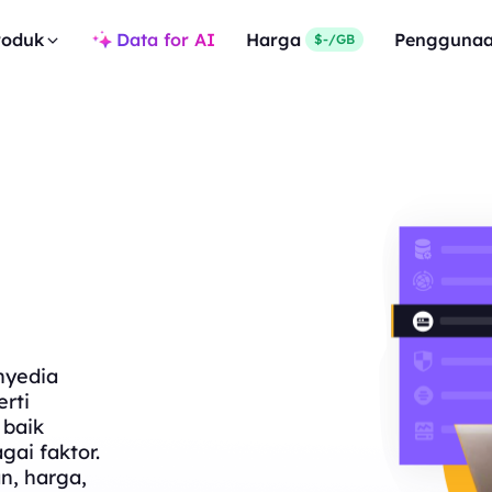
roduk
Data for AI
Harga
Pengguna
$-/GB
nyedia
rti
 baik
gai faktor.
n, harga,