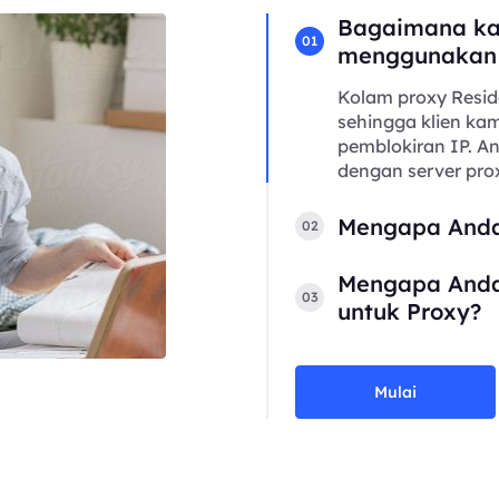
Bagaimana ka
01
menggunakan
Kolam proxy Resid
sehingga klien kam
pemblokiran IP. 
dengan server prox
Mengapa Anda
02
Mengapa Anda
03
untuk Proxy?
Mulai