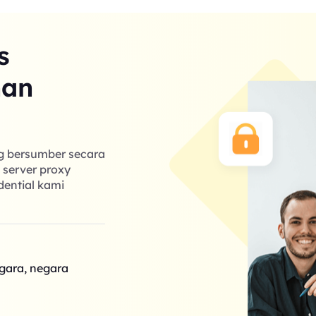
s
nan
ng bersumber secara
k server proxy
dential kami
egara, negara