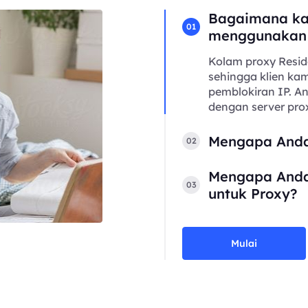
Bagaimana ka
01
menggunakan
Kolam proxy Resid
sehingga klien kam
pemblokiran IP. 
dengan server prox
Mengapa Anda
02
Mengapa Anda
03
untuk Proxy?
Mulai