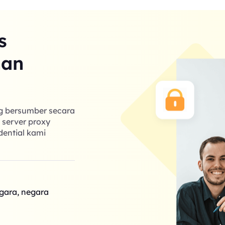
s
nan
ng bersumber secara
k server proxy
dential kami
egara, negara