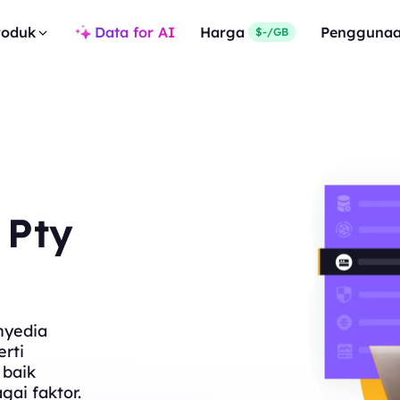
roduk
Data for AI
Harga
Pengguna
$-/GB
 Pty
nyedia
rti
 baik
gai faktor.