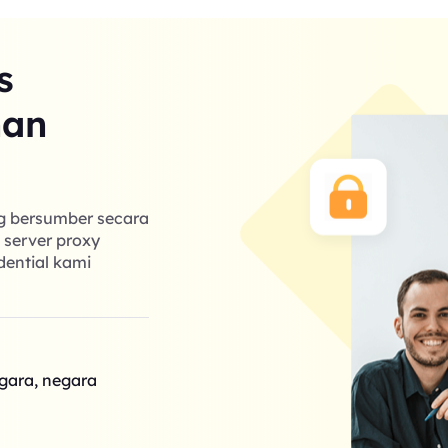
s
nan
ng bersumber secara
k server proxy
dential kami
egara, negara