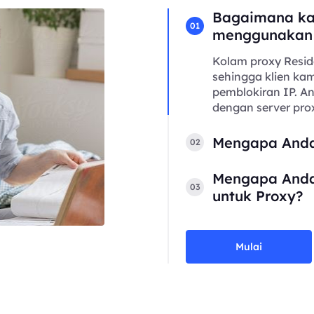
Bagaimana ka
01
menggunakan
Kolam proxy Resid
sehingga klien kam
pemblokiran IP. 
dengan server prox
Mengapa Anda
02
Mengapa Anda
03
untuk Proxy?
Mulai