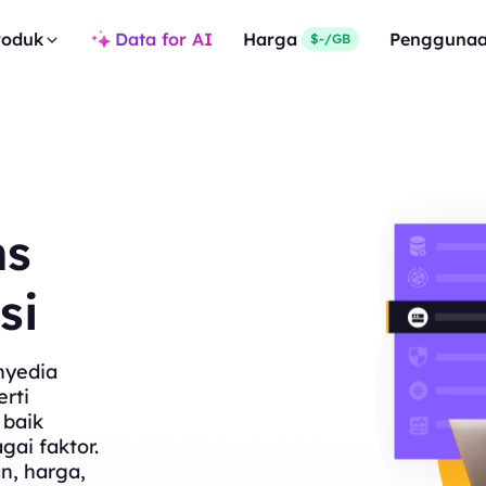
roduk
Data for AI
Harga
Pengguna
$-/GB
ns
si
nyedia
rti
 baik
gai faktor.
n, harga,