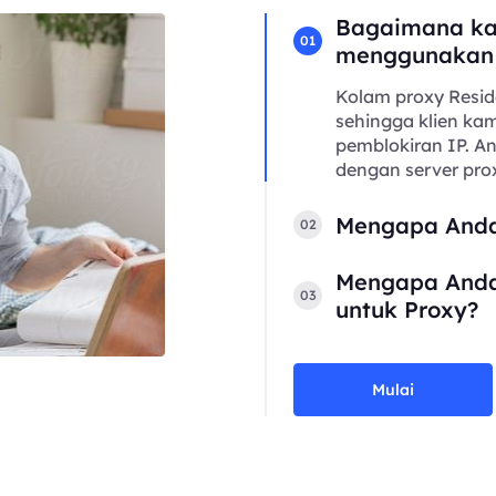
Bagaimana ka
01
menggunakan
Kolam proxy Resid
sehingga klien kam
pemblokiran IP. 
dengan server prox
Mengapa Anda
02
Mengapa Anda
03
untuk Proxy?
Mulai