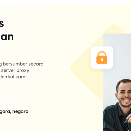
s
nan
ng bersumber secara
k server proxy
dential kami
egara, negara