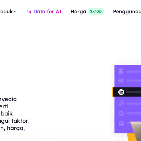
roduk
Data for AI
Harga
Pengguna
$-/GB
nyedia
rti
 baik
gai faktor.
n, harga,