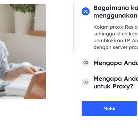
Bagaimana ka
01
menggunakan
Kolam proxy Resid
sehingga klien kam
pemblokiran IP. 
dengan server prox
Mengapa Anda
02
Mengapa Anda
03
untuk Proxy?
Mulai