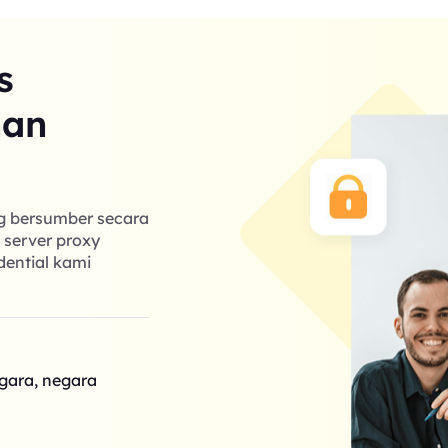
s
nan
ng bersumber secara
k server proxy
dential kami
egara, negara