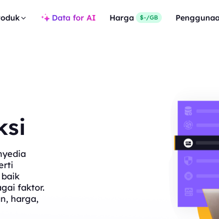
roduk
Data for AI
Harga
Pengguna
$-/GB
ksi
nyedia
rti
 baik
gai faktor.
n, harga,