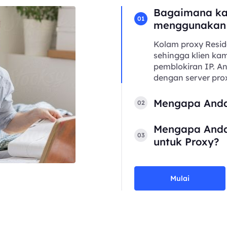
Bagaimana ka
01
menggunakan
Kolam proxy Resid
sehingga klien kam
pemblokiran IP. 
dengan server prox
Mengapa Anda
02
Mengapa Anda
03
untuk Proxy?
Mulai