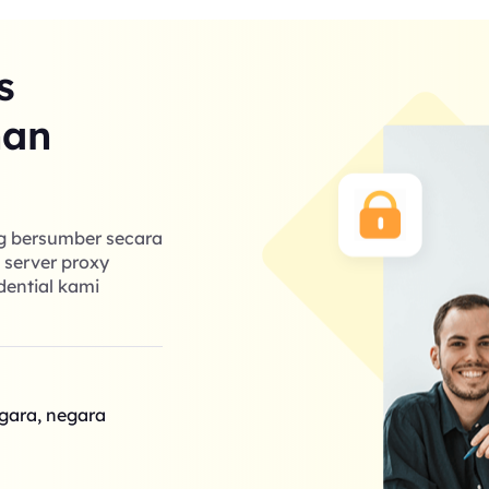
s
nan
ng bersumber secara
k server proxy
dential kami
egara, negara