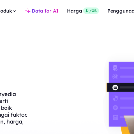
roduk
Data for AI
Harga
Pengguna
$-/GB
i
nyedia
rti
 baik
gai faktor.
n, harga,