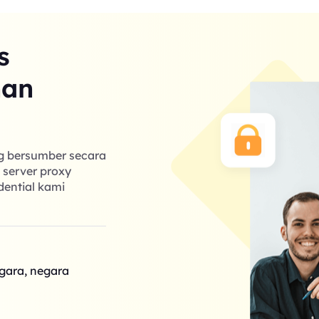
s
nan
ng bersumber secara
k server proxy
dential kami
egara, negara