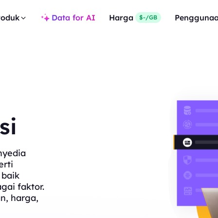
roduk
Data for AI
Harga
Pengguna
$-/GB
si
nyedia
rti
 baik
gai faktor.
n, harga,