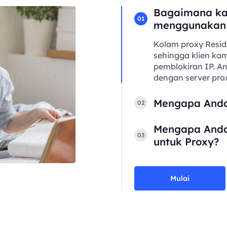
Bagaimana ka
01
menggunakan
Kolam proxy Resid
sehingga klien kam
pemblokiran IP. 
dengan server prox
Mengapa Anda
02
Mengapa Anda
03
untuk Proxy?
Mulai