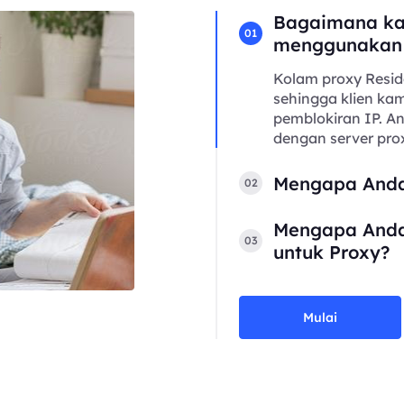
Bagaimana ka
01
menggunakan
Kolam proxy Resid
sehingga klien kam
pemblokiran IP. 
dengan server prox
Mengapa Anda
02
Mengapa Anda
03
untuk Proxy?
Mulai