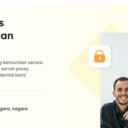
s
nan
ng bersumber secara
k server proxy
dential kami
egara, negara