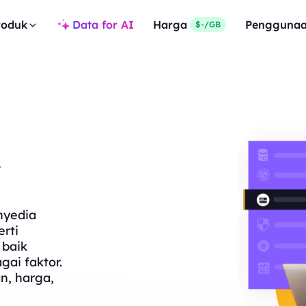
roduk
Data for AI
Harga
Pengguna
$-/GB
i
nyedia
rti
 baik
gai faktor.
n, harga,