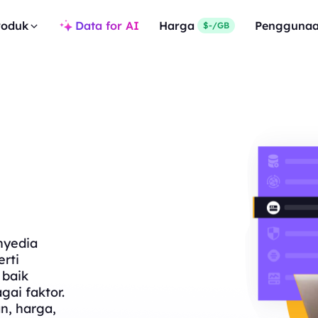
roduk
Data for AI
Harga
Pengguna
$-/GB
nyedia
rti
 baik
gai faktor.
n, harga,