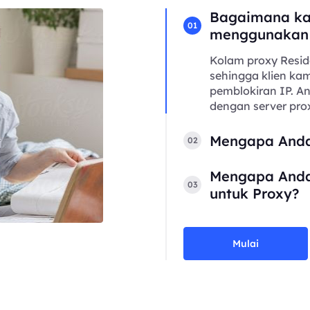
Bagaimana ka
01
menggunakan
Kolam proxy Resid
sehingga klien kam
pemblokiran IP. 
dengan server prox
Mengapa Anda
02
Mengapa Anda
03
untuk Proxy?
Mulai