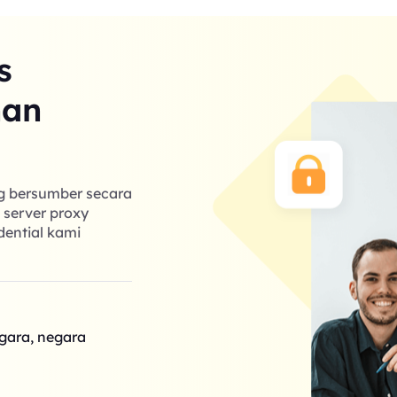
s
nan
ng bersumber secara
k server proxy
dential kami
egara, negara