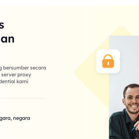
s
nan
ng bersumber secara
k server proxy
dential kami
egara, negara