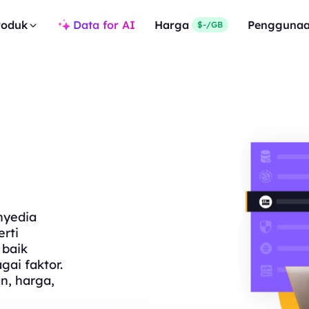
roduk
Data for AI
Harga
Pengguna
$-/GB
nyedia
rti
 baik
gai faktor.
n, harga,