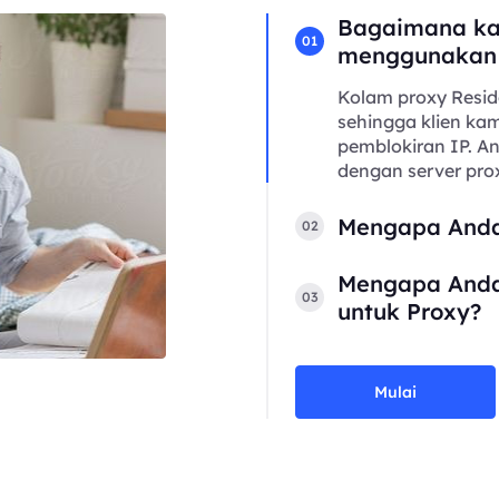
Bagaimana ka
01
menggunakan
Kolam proxy Resid
sehingga klien kam
pemblokiran IP. 
dengan server prox
Mengapa Anda
02
Mengapa Anda
03
untuk Proxy?
Mulai