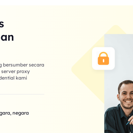
s
nan
ng bersumber secara
k server proxy
dential kami
egara, negara