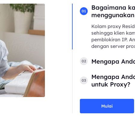
Bagaimana ka
01
menggunakan
Kolam proxy Resid
sehingga klien kam
pemblokiran IP. 
dengan server prox
Mengapa Anda
02
Mengapa Anda
03
untuk Proxy?
Mulai