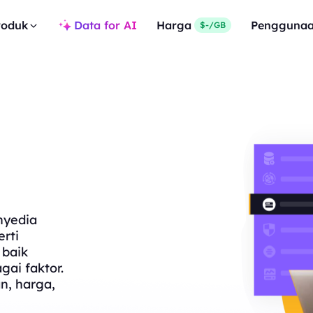
roduk
Data for AI
Harga
Pengguna
$-/GB
nyedia
rti
 baik
gai faktor.
n, harga,