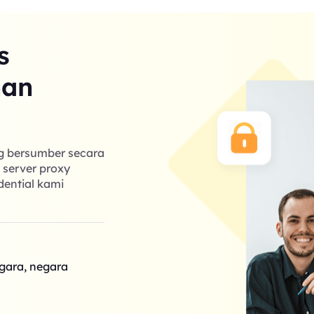
s
nan
ng bersumber secara
k server proxy
dential kami
egara, negara