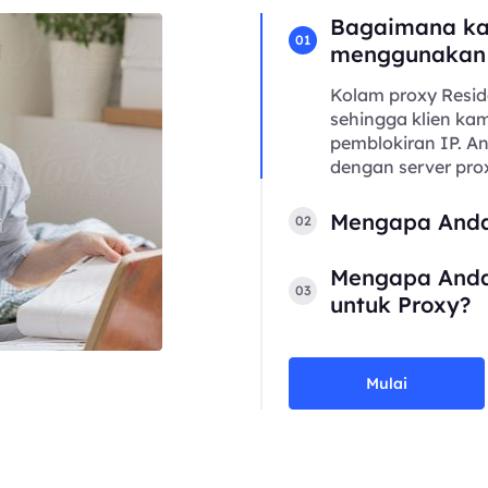
Bagaimana ka
01
menggunakan
Kolam proxy Resid
sehingga klien kam
pemblokiran IP. 
dengan server prox
Mengapa Anda
02
Mengapa Anda
03
untuk Proxy?
Mulai