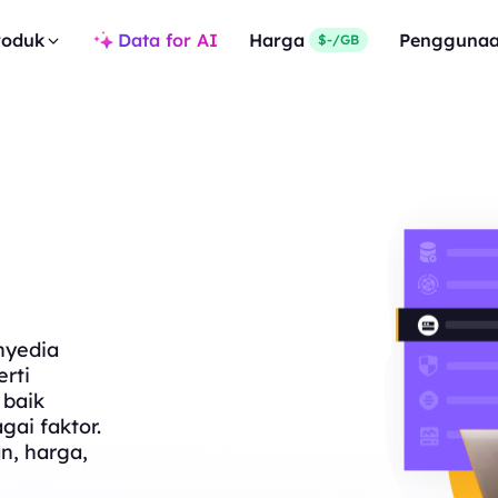
roduk
Data for AI
Harga
Pengguna
$-/GB
nyedia
rti
 baik
gai faktor.
n, harga,