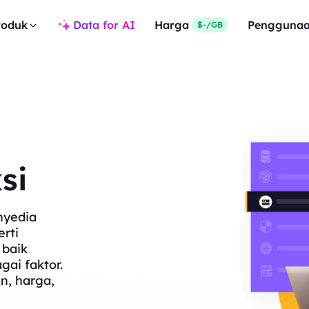
roduk
Data for AI
Harga
Pengguna
$-/GB
si
nyedia
rti
 baik
gai faktor.
n, harga,