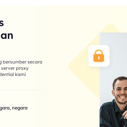
s
nan
ng bersumber secara
k server proxy
dential kami
egara, negara