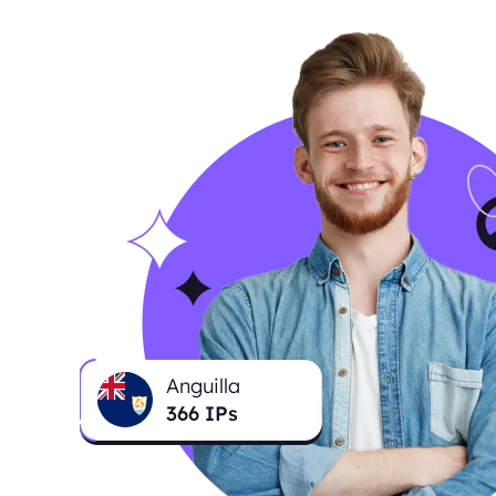
Anguilla
367
IPs