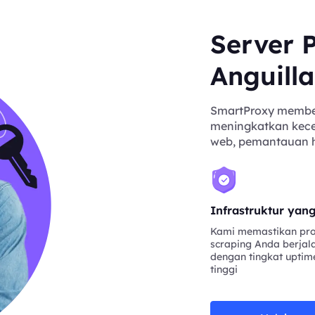
Server P
Anguilla
SmartProxy memberi
meningkatkan kecep
web, pemantauan har
Infrastruktur yan
Kami memastikan pr
scraping Anda berjal
dengan tingkat uptim
tinggi