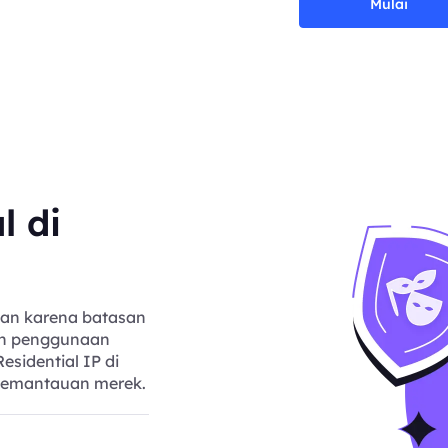
Mulai
l di
gan karena batasan
kan penggunaan
esidential IP di
n pemantauan merek.