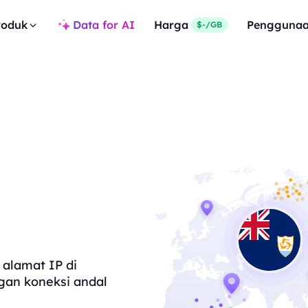
roduk
Data for AI
Harga
Pengguna
$-/GB
 alamat IP di
gan koneksi andal