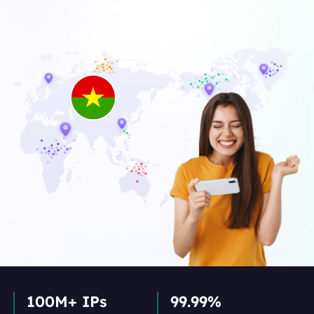
100M+ IPs
99.99%