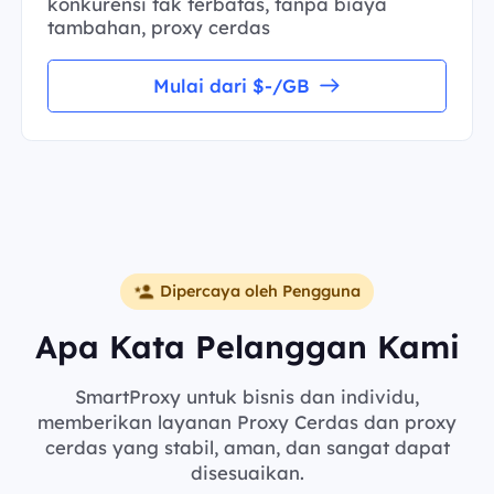
konkurensi tak terbatas, tanpa biaya
tambahan, proxy cerdas
Mulai dari $-/GB
Dipercaya oleh Pengguna
Apa Kata Pelanggan Kami
SmartProxy untuk bisnis dan individu,
memberikan layanan Proxy Cerdas dan proxy
cerdas yang stabil, aman, dan sangat dapat
disesuaikan.