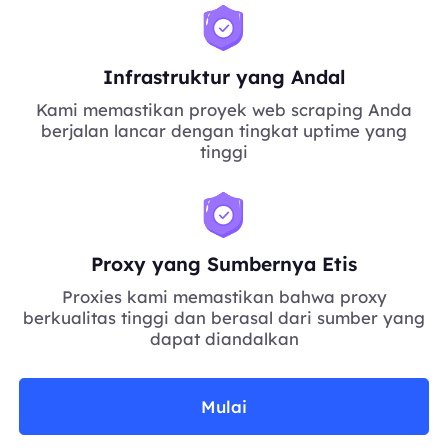
Infrastruktur yang Andal
Kami memastikan proyek web scraping Anda
berjalan lancar dengan tingkat uptime yang
tinggi
Proxy yang Sumbernya Etis
Proxies kami memastikan bahwa proxy
berkualitas tinggi dan berasal dari sumber yang
dapat diandalkan
Mulai