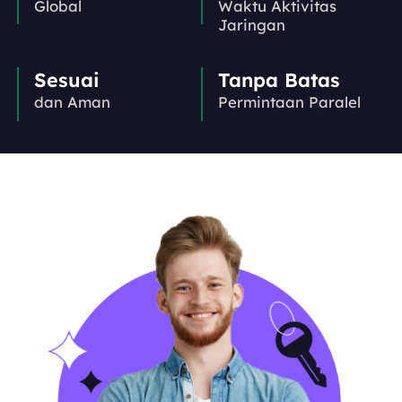
Global
Waktu Aktivitas
Jaringan
Sesuai
Tanpa Batas
dan Aman
Permintaan Paralel