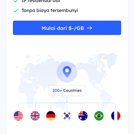
IP residensial asli
Tanpa biaya tersembunyi
Mulai dari $-/GB