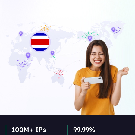
100M+ IPs
99.99%