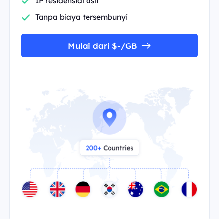
IP residensial asli
Tanpa biaya tersembunyi
Mulai dari $-/GB