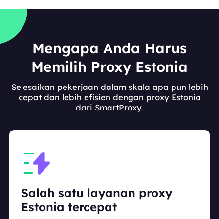
Mengapa Anda Harus
Memilih Proxy Estonia
Selesaikan pekerjaan dalam skala apa pun lebih
cepat dan lebih efisien dengan proxy Estonia
dari SmartProxy.
Salah satu layanan proxy
Estonia tercepat