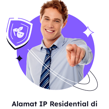
Alamat IP Residential di