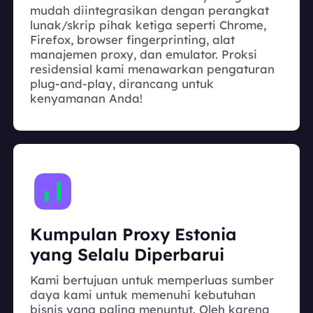
mudah diintegrasikan dengan perangkat
lunak/skrip pihak ketiga seperti Chrome,
Firefox, browser fingerprinting, alat
manajemen proxy, dan emulator. Proksi
residensial kami menawarkan pengaturan
plug-and-play, dirancang untuk
kenyamanan Anda!
Kumpulan Proxy Estonia
yang Selalu Diperbarui
Kami bertujuan untuk memperluas sumber
daya kami untuk memenuhi kebutuhan
bisnis yang paling menuntut. Oleh karena