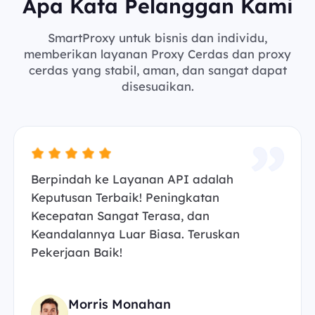
Apa Kata Pelanggan Kami
SmartProxy untuk bisnis dan individu,
memberikan layanan Proxy Cerdas dan proxy
cerdas yang stabil, aman, dan sangat dapat
disesuaikan.
Berpindah ke Layanan API adalah
Keputusan Terbaik! Peningkatan
Kecepatan Sangat Terasa, dan
Keandalannya Luar Biasa. Teruskan
Pekerjaan Baik!
Morris Monahan