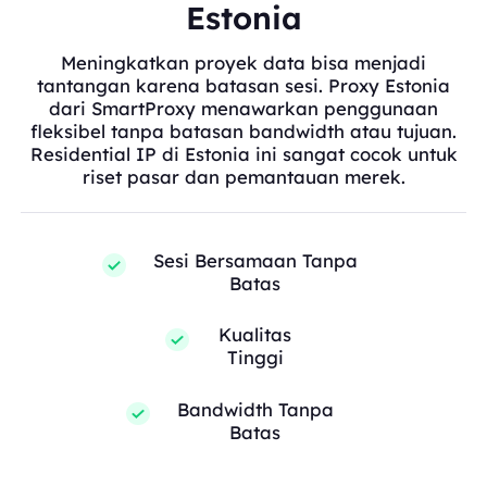
Estonia
Meningkatkan proyek data bisa menjadi
tantangan karena batasan sesi. Proxy Estonia
dari SmartProxy menawarkan penggunaan
fleksibel tanpa batasan bandwidth atau tujuan.
Residential IP di Estonia ini sangat cocok untuk
riset pasar dan pemantauan merek.
Sesi Bersamaan Tanpa
Batas
Kualitas
Tinggi
Bandwidth Tanpa
Batas