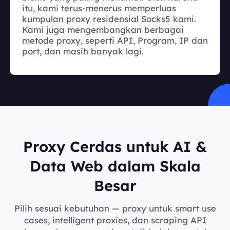
itu, kami terus-menerus memperluas
kumpulan proxy residensial Socks5 kami.
Kami juga mengembangkan berbagai
metode proxy, seperti API, Program, IP dan
port, dan masih banyak lagi.
Proxy Cerdas untuk AI &
Data Web dalam Skala
Besar
Pilih sesuai kebutuhan — proxy untuk smart use
cases, intelligent proxies, dan scraping API