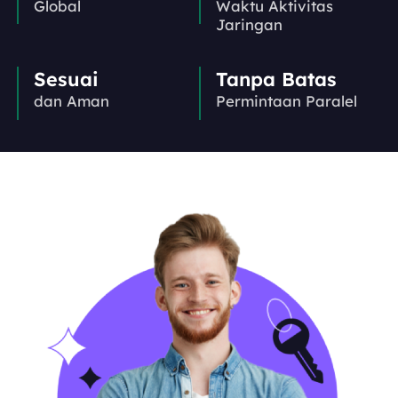
Global
Waktu Aktivitas
Jaringan
Sesuai
Tanpa Batas
dan Aman
Permintaan Paralel