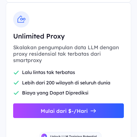
Unlimited Proxy
Skalakan pengumpulan data LLM dengan
proxy residensial tak terbatas dari
smartproxy
Lalu lintas tak terbatas
Lebih dari 200 wilayah di seluruh dunia
Biaya yang Dapat Diprediksi
Mulai dari $-/Hari