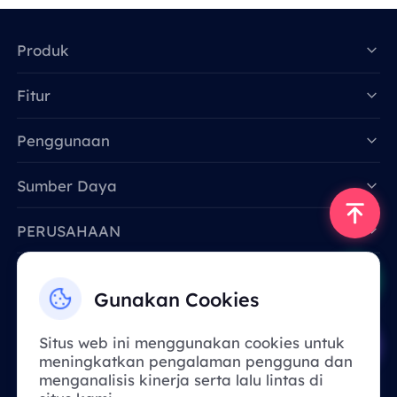
Produk
Fitur
Data for AI
Penggunaan
Sumber Daya
PERUSAHAAN
Hubungi Kami
Gunakan Cookies
Email: support@smartproxy.org
Situs web ini menggunakan cookies untuk
meningkatkan pengalaman pengguna dan
Indonesia
menganalisis kinerja serta lalu lintas di