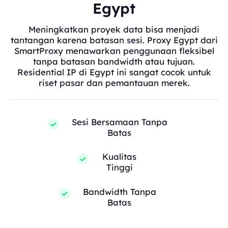
Egypt
Meningkatkan proyek data bisa menjadi
tantangan karena batasan sesi. Proxy Egypt dari
SmartProxy menawarkan penggunaan fleksibel
tanpa batasan bandwidth atau tujuan.
Residential IP di Egypt ini sangat cocok untuk
riset pasar dan pemantauan merek.
Sesi Bersamaan Tanpa
Batas
Kualitas
Tinggi
Bandwidth Tanpa
Batas