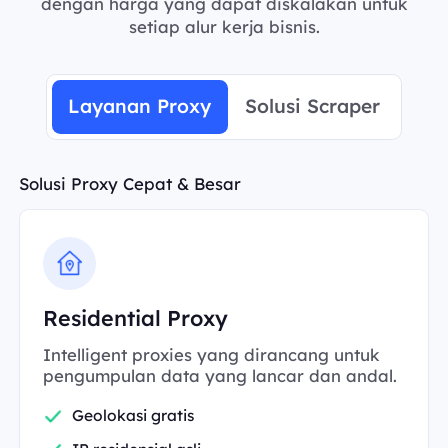
dengan harga yang dapat diskalakan untuk
setiap alur kerja bisnis.
Layanan Proxy
Solusi Scraper
Solusi Proxy Cepat & Besar
Residential Proxy
Intelligent proxies yang dirancang untuk
pengumpulan data yang lancar dan andal.
Geolokasi gratis