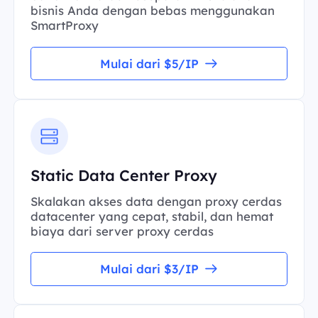
bisnis Anda dengan bebas menggunakan
SmartProxy
Mulai dari $5/IP
Static Data Center Proxy
Skalakan akses data dengan proxy cerdas
datacenter yang cepat, stabil, dan hemat
biaya dari server proxy cerdas
Mulai dari $3/IP