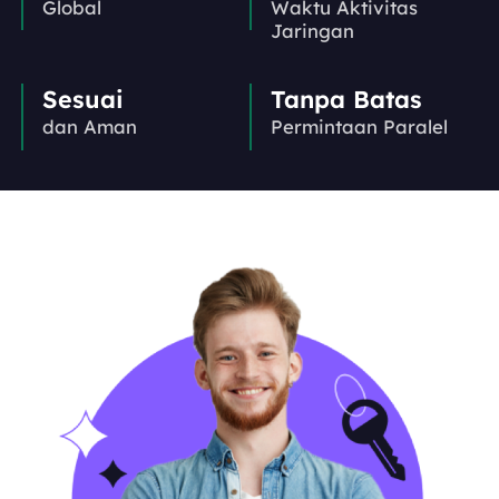
Global
Waktu Aktivitas
Jaringan
Sesuai
Tanpa Batas
dan Aman
Permintaan Paralel