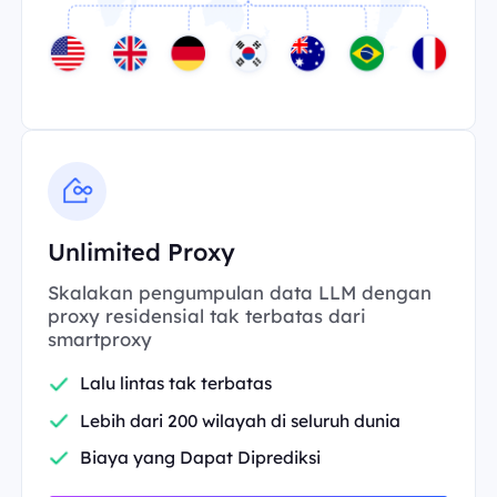
Unlimited Proxy
Skalakan pengumpulan data LLM dengan
proxy residensial tak terbatas dari
smartproxy
Lalu lintas tak terbatas
Lebih dari 200 wilayah di seluruh dunia
Biaya yang Dapat Diprediksi