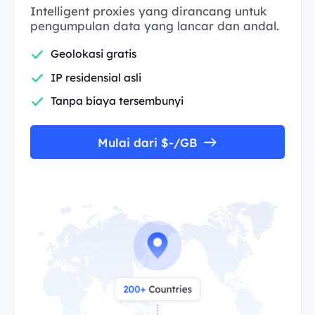
Intelligent proxies yang dirancang untuk
pengumpulan data yang lancar dan andal.
Geolokasi gratis
IP residensial asli
Tanpa biaya tersembunyi
Mulai dari $-/GB