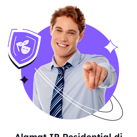
Alamat IP Residential di