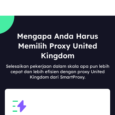
Mengapa Anda Harus
Memilih Proxy United
Kingdom
Selesaikan pekerjaan dalam skala apa pun lebih
cepat dan lebih efisien dengan proxy United
Kingdom dari SmartProxy.