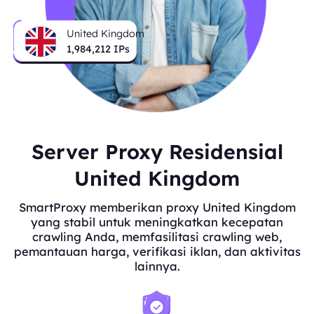
United Kingdom
1,984,212
IPs
Server Proxy Residensial
United Kingdom
SmartProxy memberikan proxy United Kingdom
yang stabil untuk meningkatkan kecepatan
crawling Anda, memfasilitasi crawling web,
pemantauan harga, verifikasi iklan, dan aktivitas
lainnya.