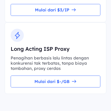
Mulai dari $3/IP
Long Acting ISP Proxy
Penagihan berbasis lalu lintas dengan
konkurensi tak terbatas, tanpa biaya
tambahan, proxy cerdas
Mulai dari $-/GB