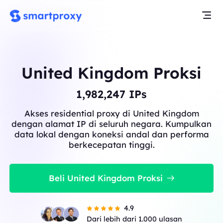
United Kingdom Proksi
1,984,212
IPs
Akses residential proxy di United Kingdom
dengan alamat IP di seluruh negara. Kumpulkan
data lokal dengan koneksi andal dan performa
berkecepatan tinggi.
Beli United Kingdom Proksi
4.9
Dari lebih dari 1.000 ulasan