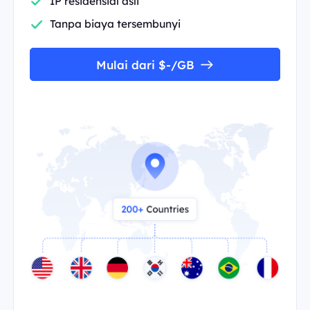
IP residensial asli
Tanpa biaya tersembunyi
Mulai dari $-/GB