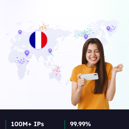
100M+ IPs
99.99%