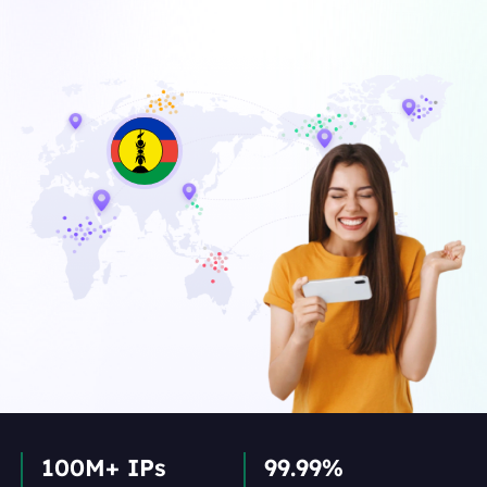
100M+ IPs
99.99%