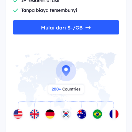
IP residensial asli
Tanpa biaya tersembunyi
Mulai dari $-/GB