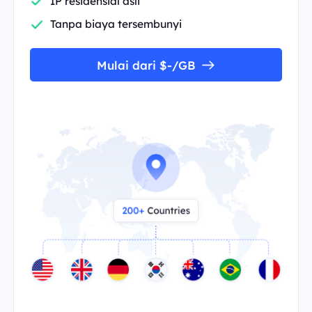
IP residensial asli
Tanpa biaya tersembunyi
Mulai dari $-/GB