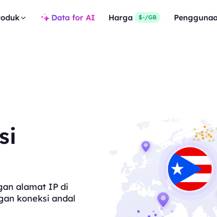
roduk
Data for AI
Harga
Pengguna
$-/GB
si
gan alamat IP di
gan koneksi andal