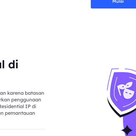
Mulai
l di
gan karena batasan
warkan penggunaan
esidential IP di
 dan pemantauan