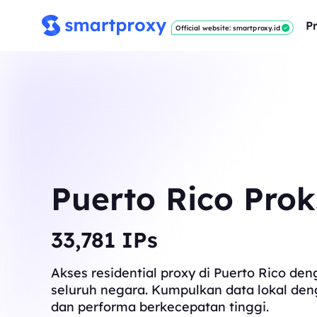
P
Official website: smartproxy.id
Puerto Rico Prok
34,043
IPs
Akses residential proxy di Puerto Rico den
seluruh negara. Kumpulkan data lokal den
dan performa berkecepatan tinggi.