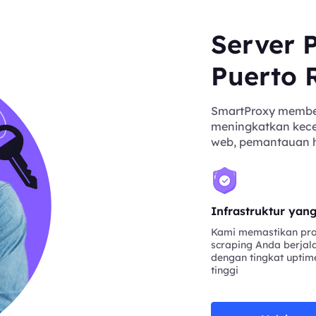
Server P
Puerto 
SmartProxy memberi
meningkatkan kecep
web, pemantauan har
Infrastruktur yan
Kami memastikan pr
scraping Anda berjal
dengan tingkat uptim
tinggi