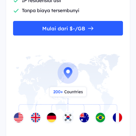
IP residensial asli
Tanpa biaya tersembunyi
Mulai dari $-/GB