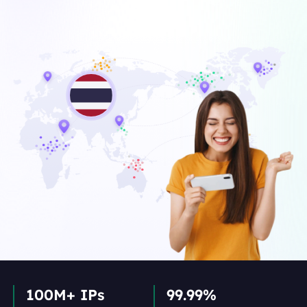
100M+ IPs
99.99%