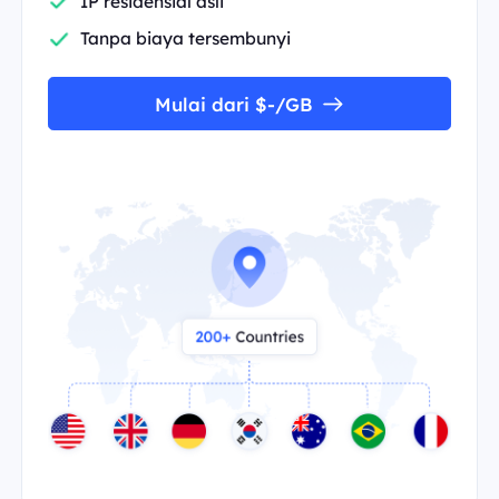
IP residensial asli
Tanpa biaya tersembunyi
Mulai dari $-/GB