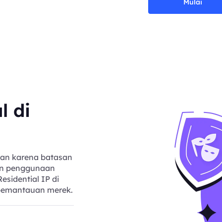
Mulai
l di
gan karena batasan
an penggunaan
esidential IP di
 pemantauan merek.