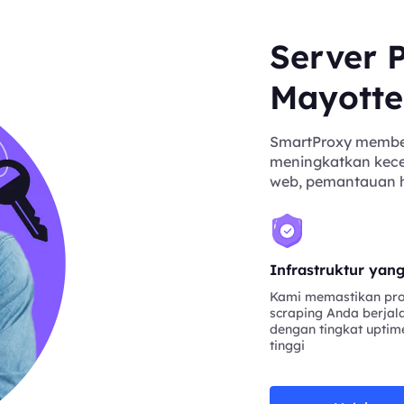
Server P
Mayotte
SmartProxy member
meningkatkan kecep
web, pemantauan har
Infrastruktur yan
Kami memastikan pr
scraping Anda berjal
dengan tingkat uptim
tinggi