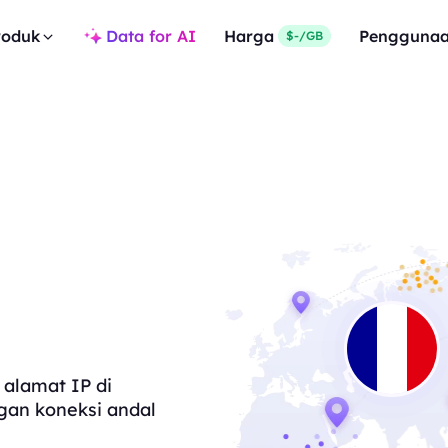
roduk
Data for AI
Harga
Pengguna
$-/GB
 alamat IP di
gan koneksi andal