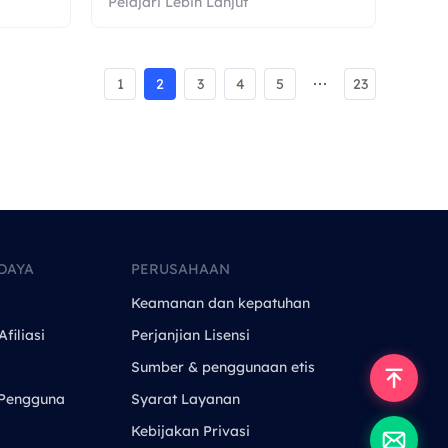
Pelajari Lebih Lanjut
1
2
3
4
5
23
DAYA
PERUSAHAAN
Keamanan dan kepatuhan
filiasi
Perjanjian Lisensi
Sumber & penggunaan etis
Pengguna
Syarat Layanan
Kebijakan Privasi