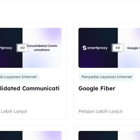
Consolidated Comm
Google 
unications
ia Layanan Internet
Penyedia Layanan Internet
lidated Communicati
Google Fiber
 Lebih Lanjut
Pelajari Lebih Lanjut