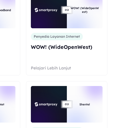
WOW! (WideOpenW
roadband
est)
Penyedia Layanan Internet
WOW! (WideOpenWest)
Pelajari Lebih Lanjut
Net
Shentel