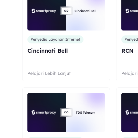
Cincinnati Bell
Penyedia Layanan Internet
Penyed
Cincinnati Bell
RCN
Pelajari Lebih Lanjut
Pelajari
TDS Telecom