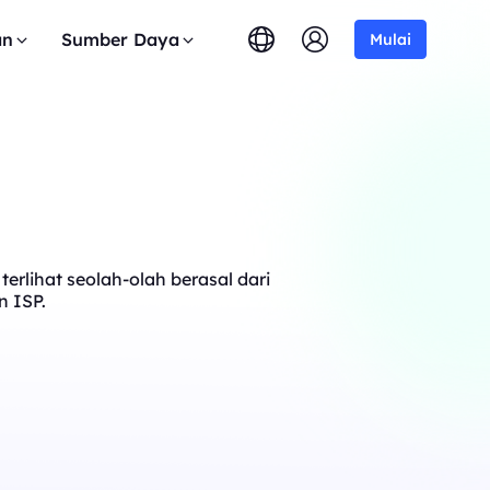
an
Sumber Daya
Mulai
erlihat seolah-olah berasal dari
n ISP.