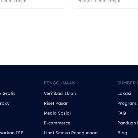
 Lebih Lanjut
Pelajari Lebih Lanjut
PENGGUNAAN
SUMBER 
y Gratis
Verifikasi Iklan
Lokasi
roxy
Riset Pasar
Program A
Media Sosial
FAQ
E-commerce
Panduan 
sarkan ISP
Lihat Semua Penggunaan
Blog