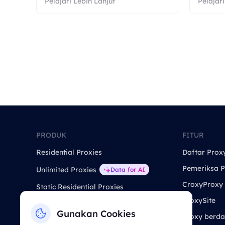
Pelajari Lebih Lanjut
Pelajari
PRODUK
FITUR
Residential Proxies
Daftar Prox
Pemeriksa P
Unlimited Proxies
Data for AI
CroxyProxy
Static Residential Proxies
ProxySite
Static Data Center Proxies
Gunakan Cookies
Proxy berda
Long Acting ISP Proxies