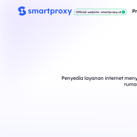
P
Official website: smartproxy.id
Penyedia layanan internet menye
rumah