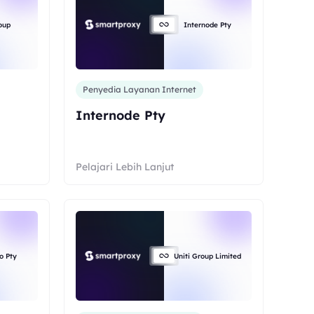
oup
Internode Pty
Penyedia Layanan Internet
Internode Pty
Pelajari Lebih Lanjut
o Pty
Uniti Group Limited