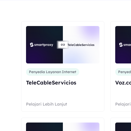
TeleCableServicios
Penyedia Layanan Internet
Penyed
TeleCableServicios
Voz.c
Pelajari Lebih Lanjut
Pelajari