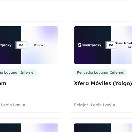
Xfera Móvil
Voz.com
o)
ia Layanan Internet
Penyedia Layanan Internet
om
Xfera Móviles (Yoigo)
 Lebih Lanjut
Pelajari Lebih Lanjut