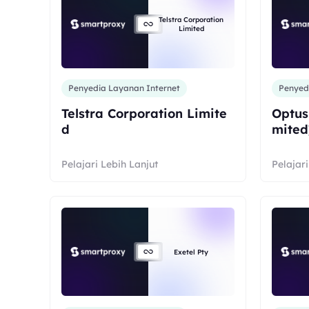
Telstra Corporation
Limited
Penyedia Layanan Internet
Penyed
Telstra Corporation Limite
Optus
d
mited
Pelajari Lebih Lanjut
Pelajari
Exetel Pty