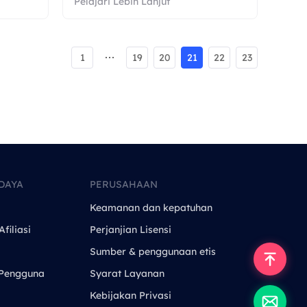
Pelajari Lebih Lanjut
1
19
20
21
22
23
DAYA
PERUSAHAAN
Keamanan dan kepatuhan
filiasi
Perjanjian Lisensi
Sumber & penggunaan etis
Pengguna
Syarat Layanan
Kebijakan Privasi