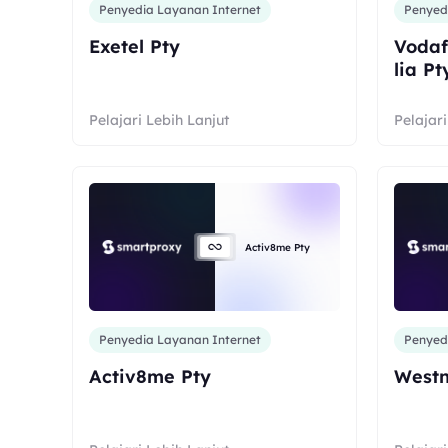
Penyedia Layanan Internet
Penyed
Exetel Pty
Vodaf
lia Pt
Pelajari Lebih Lanjut
Pelajari
Activ8me Pty
Penyedia Layanan Internet
Penyed
Activ8me Pty
Westn