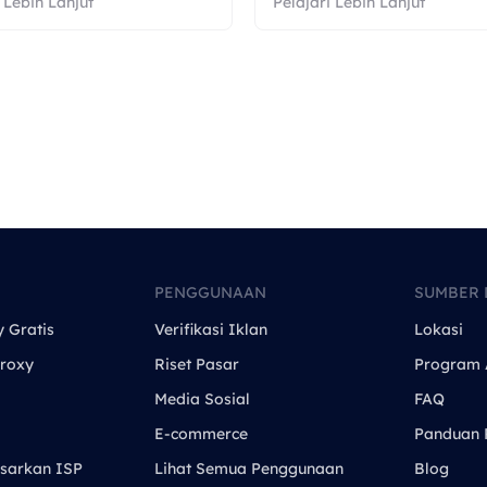
 Lebih Lanjut
Pelajari Lebih Lanjut
PENGGUNAAN
SUMBER 
y Gratis
Verifikasi Iklan
Lokasi
roxy
Riset Pasar
Program A
Media Sosial
FAQ
E-commerce
Panduan 
sarkan ISP
Lihat Semua Penggunaan
Blog