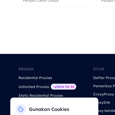
Pelajari Lebih Lanjut
Pelajari
PRODUK
FITUR
Residential Proxies
Daftar Prox
Pemeriksa P
Unlimited Proxies
Data for AI
CroxyProxy
Static Residential Proxies
ProxySite
Static Data Center Proxies
Gunakan Cookies
Proxy berda
Long Acting ISP Proxies