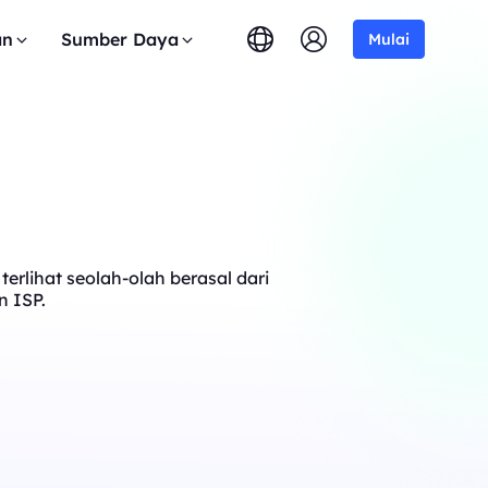
an
Sumber Daya
Mulai
erlihat seolah-olah berasal dari
n ISP.