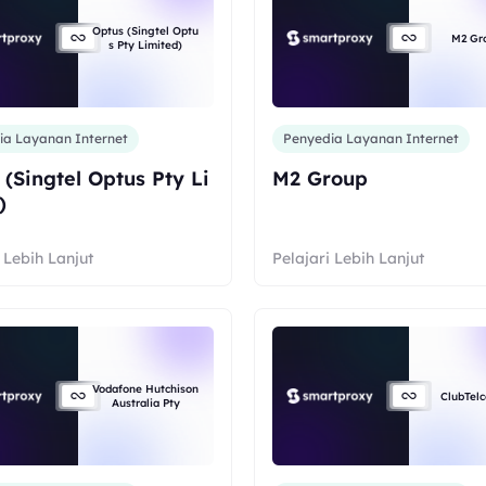
Optus (Singtel Optu
M2 Gr
s Pty Limited)
ia Layanan Internet
Penyedia Layanan Internet
 (Singtel Optus Pty Li
M2 Group
)
 Lebih Lanjut
Pelajari Lebih Lanjut
Vodafone Hutchison
ClubTelc
Australia Pty