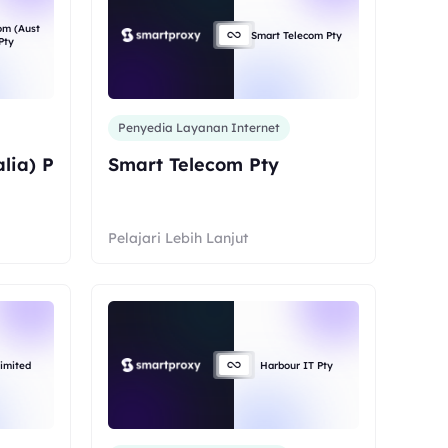
com (Aust
Smart Telecom Pty
 Pty
Penyedia Layanan Internet
alia) P
Smart Telecom Pty
Pelajari Lebih Lanjut
imited
Harbour IT Pty