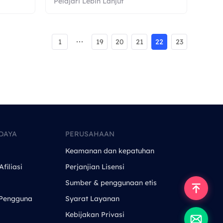
Pelajari Lebih Lanjut
1
19
20
21
22
23
DAYA
PERUSAHAAN
Keamanan dan kepatuhan
filiasi
Perjanjian Lisensi
Sumber & penggunaan etis
Pengguna
Syarat Layanan
Kebijakan Privasi