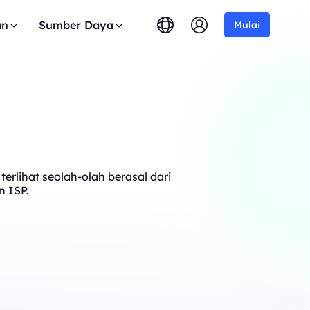
an
Sumber Daya
Mulai
erlihat seolah-olah berasal dari
n ISP.