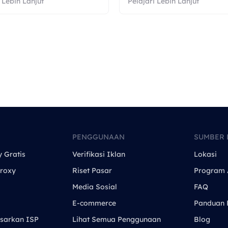
 Lebih Lanjut
Pelajari Lebih Lanjut
PENGGUNAAN
SUMBER 
y Gratis
Verifikasi Iklan
Lokasi
roxy
Riset Pasar
Program A
Media Sosial
FAQ
E-commerce
Panduan 
sarkan ISP
Lihat Semua Penggunaan
Blog