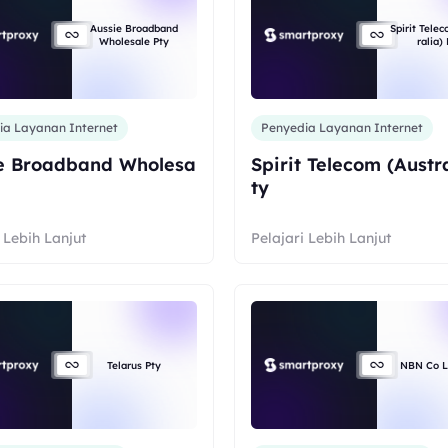
Aussie Broadband
Spirit Tele
Wholesale Pty
ralia)
ia Layanan Internet
Penyedia Layanan Internet
e Broadband Wholesa
Spirit Telecom (Austr
ty
 Lebih Lanjut
Pelajari Lebih Lanjut
Telarus Pty
NBN Co L