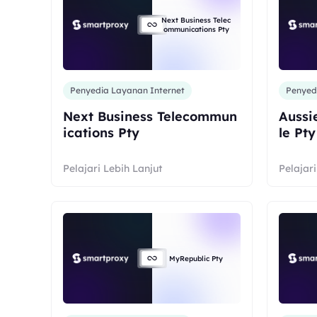
Next Business Telec
ommunications Pty
Penyedia Layanan Internet
Penyed
Next Business Telecommun
Aussi
ications Pty
le Pty
Pelajari Lebih Lanjut
Pelajari
MyRepublic Pty