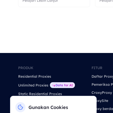
Pelajari Lebih Lanjut
Pelajari
PRODUK
FITUR
Residential Proxies
Daftar Prox
Pemeriksa P
Unlimited Proxies
Data for AI
CroxyProxy
Static Residential Proxies
ProxySite
Static Data Center Proxies
Gunakan Cookies
Proxy berda
Long Acting ISP Proxies