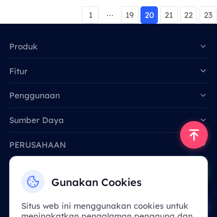
1
19
20
21
22
23
Produk
Fitur
Data for AI
Penggunaan
Sumber Daya
PERUSAHAAN
Hubungi Kami
Gunakan Cookies
Email: support@smartproxy.org
Situs web ini menggunakan cookies untuk
meningkatkan pengalaman pengguna dan