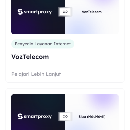
VozTelecom
Penyedia Layanan Internet
VozTelecom
Pelajari Lebih Lanjut
Blau (MásMóvil)