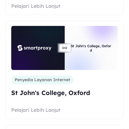
Pelajari Lebih Lanjut
St John's College, Oxfor
d
Penyedia Layanan Internet
St John's College, Oxford
Pelajari Lebih Lanjut