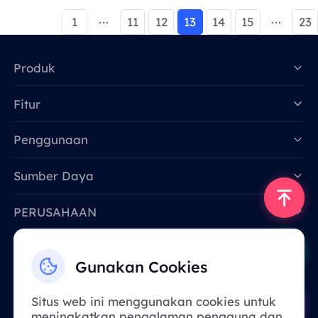
1
11
12
13
14
15
23
Produk
Fitur
Data for AI
Penggunaan
Sumber Daya
PERUSAHAAN
Hubungi Kami
Gunakan Cookies
Email: support@smartproxy.org
Situs web ini menggunakan cookies untuk
meningkatkan pengalaman pengguna dan