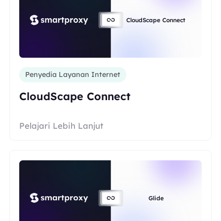
CloudScape Connect
Penyedia Layanan Internet
CloudScape Connect
Pelajari Lebih Lanjut
Glide