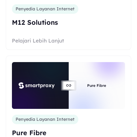
Penyedia Layanan Internet
M12 Solutions
Pelajari Lebih Lanjut
Pure Fibre
Penyedia Layanan Internet
Pure Fibre