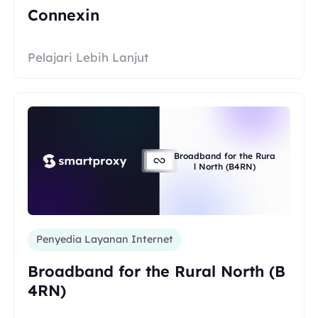
Connexin
Pelajari Lebih Lanjut
Broadband for the Rura
l North (B4RN)
Penyedia Layanan Internet
Broadband for the Rural North (B
4RN)