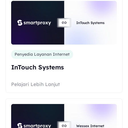
InTouch Systems
Penyedia Layanan Internet
InTouch Systems
Pelajari Lebih Lanjut
Wessex Internet