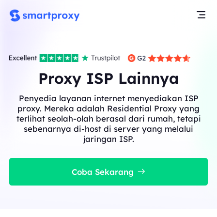
Proxy ISP Lainnya
Penyedia layanan internet menyediakan ISP
proxy. Mereka adalah Residential Proxy yang
terlihat seolah-olah berasal dari rumah, tetapi
sebenarnya di-host di server yang melalui
jaringan ISP.
Coba Sekarang