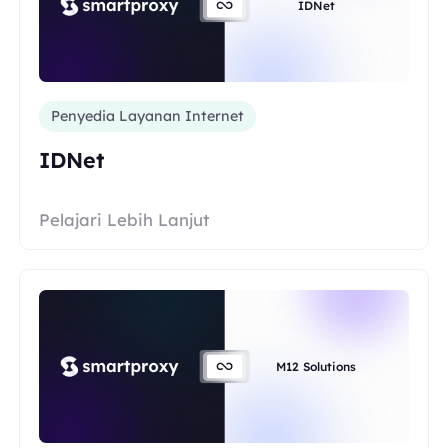
IDNet
Penyedia Layanan Internet
IDNet
Pelajari Lebih Lanjut
M12 Solutions